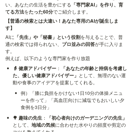
い、あなたの生活を豊かにする
「専門家AI」を作り、育
てる方法
を
たった60分
でご紹介します。
【普通の検索とは大違い！あなた専用のAIが誕生しま
す】
AIに
「先生」や「秘書」という役割
を与えることで、普
通の検索では得られない、
プロ並みの回答
が手に入りま
す。

例えば、以下のような専門家を作り放題
👵 健康アドバイザー
：
「あなたの年齢と持病を考慮し
た、優しい健康アドバイザー」
として、無理のない運
動や食事のアイデアを提案してくれる。
例）「膝に負担をかけない1日10分の体操メニュ
ーを作って」「高血圧向けに減塩でもおいしい夕
食例を3日分」
🌳 趣味の先生
：
「初心者向けのガーデニングの先生」
として、
地域の気候
に合わせた水やりの頻度や剪定の
コツを教えてくれる。