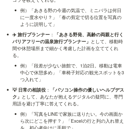
例）「あきる野の今週の気温で、ミニバラは何日
に一度水やり？」「春の剪定で切る位置を写真の
ように説明して」
✈️ 旅行プランナー
：
「あきる野発、高齢の両親と行く
バリアフリーの温泉旅行プランナー」
として、移動時
間や休憩場所まで細かく考慮した計画を立ててくれ
る。
例）「段差が少ない旅館で、1泊2日。移動は電車
中心で休憩多め」「車椅子対応の観光スポットを3
つ入れて」
💡 日常の相談役
：
「パソコン操作の優しいヘルプデス
ク」
として、あなたが抱えるデジタルの疑問に、専門
用語を避け丁寧に答えてくれる。
例）「写真をLINEで家族に送りたい。今の画面か
ら次にどこを押す？」「Excelの行と列の入れ替え
を、初心者向けに手順で」