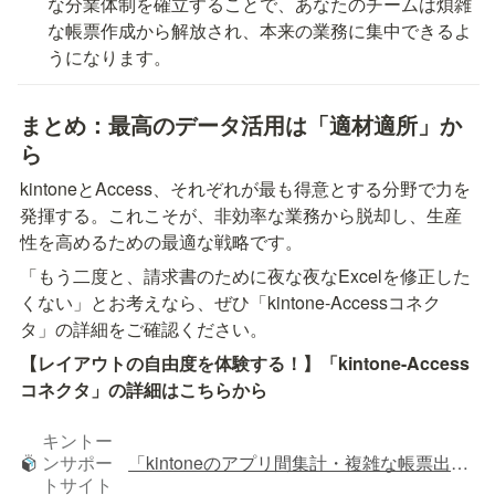
な分業体制を確立することで、あなたのチームは煩雑
な帳票作成から解放され、本来の業務に集中できるよ
うになります。
まとめ：最高のデータ活用は「適材適所」か
ら
kintoneとAccess、それぞれが最も得意とする分野で力を
発揮する。これこそが、非効率な業務から脱却し、生産
性を高めるための最適な戦略です。
「もう二度と、請求書のために夜な夜なExcelを修正した
くない」とお考えなら、ぜひ「kintone-Accessコネク
タ」の詳細をご確認ください。
【レイアウトの自由度を体験する！】「kintone-Access
コネクタ」の詳細はこちらから

キントー
ンサポー
「kintoneのアプリ間集計・複雑な帳票出力」を諦めないでください。Accessの最強レポート機能を、あなたのkintoneに
トサイト