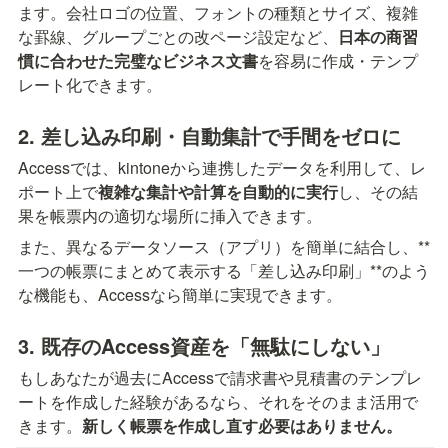
ます。会社ロゴの位置、フォントの種類とサイズ、複雑
な罫線、グループごとの改ページ設定など、
日本の商習
慣に合わせた完璧なビジネス文書
を容易に作成・テンプ
レート化できます。
2. 差し込み印刷・自動集計で手間をゼロに
Accessでは、kintoneから連携したデータを利用して、レ
ポート上で
複雑な集計や計算を自動的に実行
し、その結
果を帳票内の適切な場所に挿入できます。
また、異なるデータソース（アプリ）を簡単に結合し、**
一つの帳票にまとめて表示する「差し込み印刷」**のよう
な機能も、Accessなら簡単に実現できます。
3. 既存のAccess資産を「無駄にしない」
もしあなたが過去にAccessで請求書や見積書のテンプレ
ートを作成した経験があるなら、それをそのまま活用で
きます。
新しく帳票を作成し直す必要はありません。