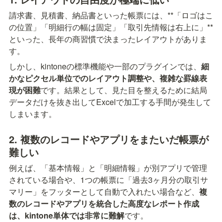
請求書、見積書、納品書といった帳票には、**「ロゴはこ
の位置」「明細行の幅は固定」「取引先情報は右上に」**
といった、長年の商習慣で決まったレイアウトがありま
す。
しかし、kintoneの標準機能や一部のプラグインでは、
細
かなピクセル単位でのレイアウト調整や、複雑な罫線表
現が困難
です。結果として、見た目を整えるために結局
データだけを抜き出してExcelで加工する手間が発生して
しまいます。
2. 複数のレコードやアプリをまたいだ帳票が
難しい
例えば、「基本情報」と「明細情報」が別アプリで管理
されている場合や、1つの帳票に「過去3ヶ月分の取引サ
マリー」をフッターとして自動で入れたい場合など、
複
数のレコードやアプリを統合した高度なレポート作成
は、kintone単体では非常に難解
です。