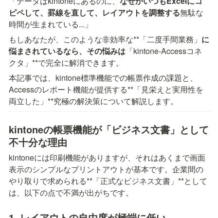
「データはkintoneにあるのに、
なぜかいつもExcelにコ
ピペして、罫線を直して、レイアウトを調整する
無駄な
時間が生まれている...」
もしあなたが、このような非効率な**「二度手間業務」
に
悩まされているなら、その悩みは
「kintone-Accessコネ
クタ」**で完全に解消できます。
本記事では、kintone標準機能での帳票作成の課題と、
Accessのレポート機能が提供する**「見栄えと実用性を
両立した」**究極の解決策について解説します。
kintoneの帳票機能が「ビジネス文書」として
不十分な理由
kintoneには印刷機能がありますが、それはあくまで画面
表示のシンプルなプリントアウトが基本です。企業間の
やり取りで求められる**「正式なビジネス文書」**として
は、以下の点で不満が出がちです。
1. レイアウトの自由度が極端に低い